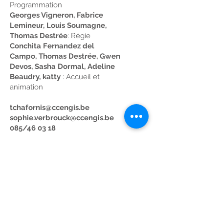
Programmation
Georges Vigneron, Fabrice
Lemineur, Louis Soumagne,
Thomas Destrée
: Régie
Conchita Fernandez del
Campo, Thomas Destrée, Gwen
Devos, Sasha D
ormal
, Adeline
Beaudry, katty
: Accueil et
animation
tchafornis@ccengis.be
sophie.verbrouck@ccengis.be
085/46 03 18