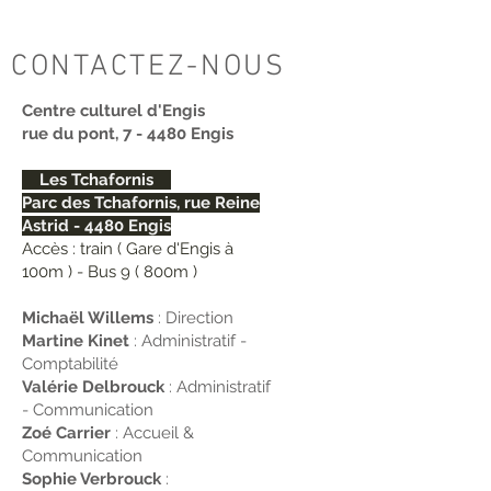
CONTACTEZ-NOUS
Centre culturel d'Engis
rue du pont, 7 - 4480 Engis
Les Tchafornis
Parc des Tchafornis, rue Reine
Astrid - 4480 Engis
Accès : train ( Gare d'Engis à
100m ) - Bus 9 ( 800m )
Michaël Willems
: Direction
Martine Kinet
: Administratif -
Comptabilité
Valérie Delbrouck
: Administratif
- Communication
Zoé Carrier
: Accueil &
Communication
Sophie Verbrouck
: